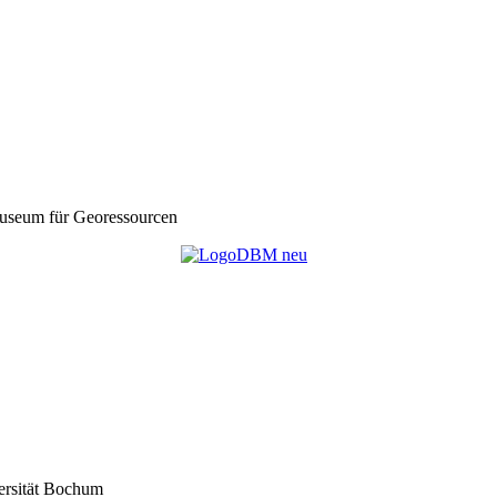
seum für Georessourcen
ersität Bochum